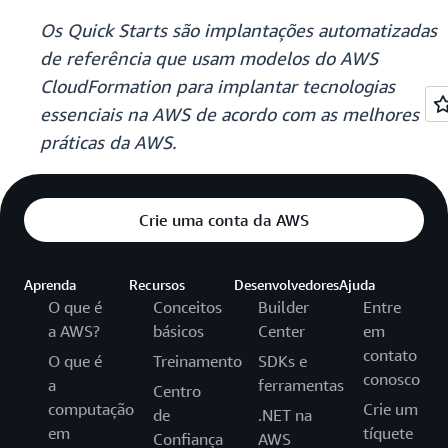
Os Quick Starts são implantações automatizadas
de referência que usam modelos do AWS
CloudFormation para implantar tecnologias
essenciais na AWS de acordo com as melhores
práticas da AWS.
Crie uma conta da AWS
Aprenda
Recursos
Desenvolvedores
Ajuda
O que é
Conceitos
Builder
Entre
a AWS?
básicos
Center
em
contato
O que é
Treinamento
SDKs e
conosco
a
ferramentas
Centro
computação
Crie um
de
.NET na
em
tíquete
Confiança
AWS