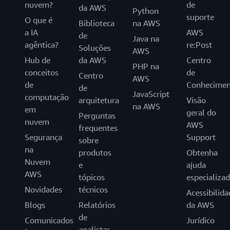
nuvem?
de
da AWS
Python
suporte
O que é
Biblioteca
na AWS
a IA
AWS
de
Java na
agêntica?
re:Post
Soluções
AWS
Hub de
da AWS
Centro
PHP na
conceitos
de
Centro
AWS
de
Conhecimen
de
JavaScript
computação
arquitetura
Visão
na AWS
em
geral do
Perguntas
nuvem
AWS
frequentes
Segurança
Support
sobre
na
produtos
Obtenha
Nuvem
e
ajuda
AWS
tópicos
especializa
Novidades
técnicos
Acessibilida
Blogs
Relatórios
da AWS
de
Comunicados
Jurídico
analistas