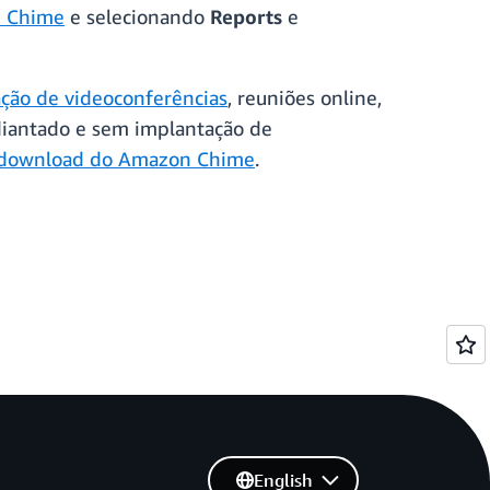
n Chime
e selecionando
Reports
e
ação de videoconferências
, reuniões online,
iantado e sem implantação de
 download do Amazon Chime
.
English