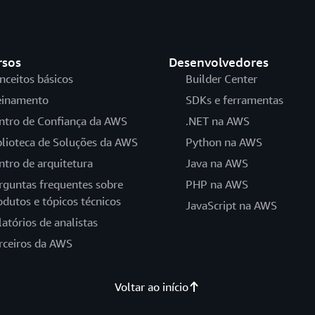
rsos
Desenvolvedores
nceitos básicos
Builder Center
einamento
SDKs e ferramentas
ntro de Confiança da AWS
.NET na AWS
blioteca de Soluções da AWS
Python na AWS
ntro de arquitetura
Java na AWS
rguntas frequentes sobre
PHP na AWS
odutos e tópicos técnicos
JavaScript na AWS
latórios de analistas
rceiros da AWS
Voltar ao início