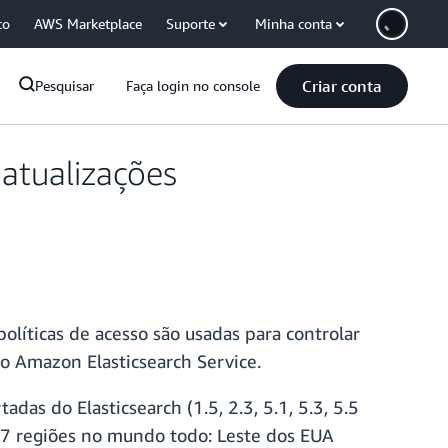
co
AWS Marketplace
Suporte
Minha conta
Criar conta
Pesquisar
Faça login no console
atualizações
olíticas de acesso são usadas para controlar
do Amazon Elasticsearch Service.
das do Elasticsearch (1.5, 2.3, 5.1, 5.3, 5.5
 17 regiões no mundo todo: Leste dos EUA