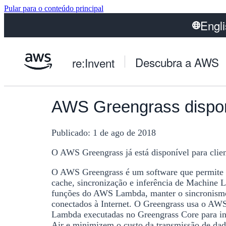
Pular para o conteúdo principal
Engl
Descubra a AWS
re:Invent
AWS Greengrass disponí
Publicado:
1 de ago de 2018
O AWS Greengrass já está disponível para clien
O AWS Greengrass é um software que permite 
cache, sincronização e inferência de Machine 
funções do AWS Lambda, manter o sincronismo 
conectados à Internet. O Greengrass usa o AWS
Lambda executadas no Greengrass Core para int
Air e minimizem o custo da transmissão de da