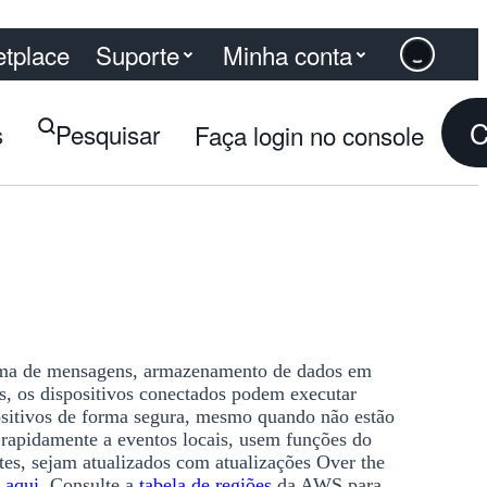
Suporte
Minha conta
tplace
C
s
Pesquisar
Faça login no console
tema de mensagens, armazenamento de dados em
, os dispositivos conectados podem executar
sitivos de forma segura, mesmo quando não estão
rapidamente a eventos locais, usem funções do
es, sejam atualizados com atualizações Over the
s
aqui
. Consulte a
tabela de regiões
da AWS para