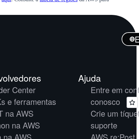
E
olvedores
Ajuda
der Center
Entre em con
s e ferramentas
conosco
T na AWS
Crie um tíque
hon na AWS
suporte
a na AWS
AWS re:Post