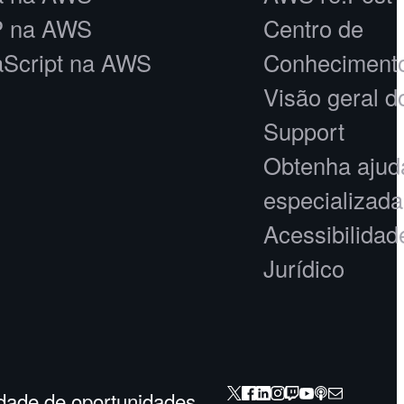
 na AWS
Centro de
aScript na AWS
Conheciment
Visão geral 
Support
Obtenha ajud
especializada
Acessibilida
Jurídico
dade de oportunidades