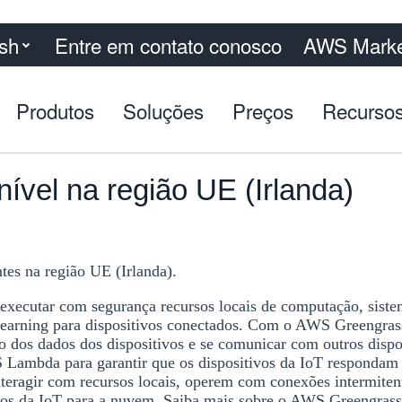
ish
Entre em contato conosco
AWS Marke
Produtos
Soluções
Preços
Recurso
vel na região UE (Irlanda)
tes na região UE (Irlanda).
executar com segurança recursos locais de computação, sis
Learning para dispositivos conectados. Com o AWS Greengrass
dos dados dos dispositivos e se comunicar com outros dispo
 Lambda para garantir que os dispositivos da IoT respondam 
eragir com recursos locais, operem com conexões intermitent
dos da IoT para a nuvem. Saiba mais sobre o AWS Greengras