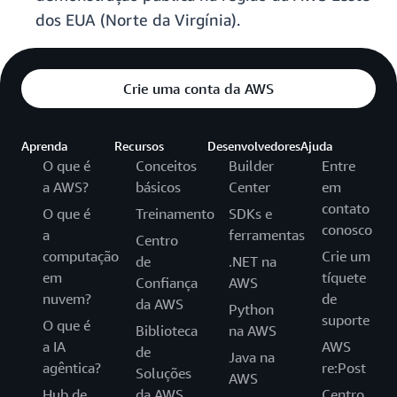
dos EUA (Norte da Virgínia).
Crie uma conta da AWS
Aprenda
Recursos
Desenvolvedores
Ajuda
O que é
Conceitos
Builder
Entre
a AWS?
básicos
Center
em
contato
O que é
Treinamento
SDKs e
conosco
a
ferramentas
Centro
computação
Crie um
de
.NET na
em
tíquete
Confiança
AWS
nuvem?
de
da AWS
Python
suporte
O que é
Biblioteca
na AWS
a IA
AWS
de
Java na
agêntica?
re:Post
Soluções
AWS
Hub de
da AWS
Centro