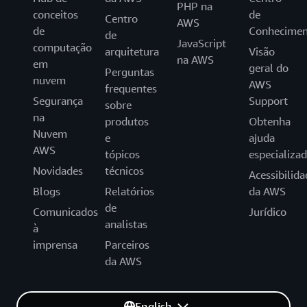
PHP na
conceitos
de
Centro
AWS
de
Conhecimen
de
JavaScript
computação
arquitetura
Visão
na AWS
em
geral do
Perguntas
nuvem
AWS
frequentes
Segurança
Support
sobre
na
produtos
Obtenha
Nuvem
e
ajuda
AWS
tópicos
especializa
Novidades
técnicos
Acessibilida
Blogs
Relatórios
da AWS
de
Comunicados
Jurídico
analistas
à
imprensa
Parceiros
da AWS
English