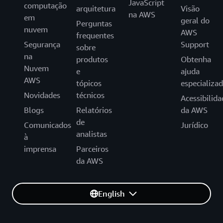
JavaScript
computação
arquitetura
Visão
na AWS
em
geral do
Perguntas
nuvem
AWS
frequentes
Segurança
Support
sobre
na
produtos
Obtenha
Nuvem
e
ajuda
AWS
tópicos
especializa
Novidades
técnicos
Acessibilida
Blogs
Relatórios
da AWS
de
Comunicados
Jurídico
analistas
à
imprensa
Parceiros
da AWS
English