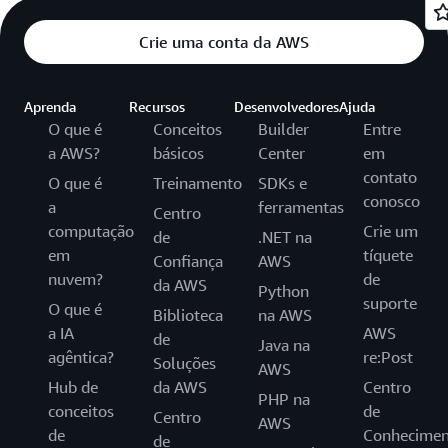
Crie uma conta da AWS
Aprenda
Recursos
Desenvolvedores
Ajuda
O que é
Conceitos
Builder
Entre
a AWS?
básicos
Center
em
contato
O que é
Treinamento
SDKs e
conosco
a
ferramentas
Centro
computação
Crie um
de
.NET na
em
tíquete
Confiança
AWS
nuvem?
de
da AWS
Python
suporte
O que é
Biblioteca
na AWS
a IA
AWS
de
Java na
agêntica?
re:Post
Soluções
AWS
Hub de
da AWS
Centro
PHP na
conceitos
de
Centro
AWS
de
Conhecimen
de