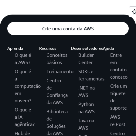
Crie uma conta da AWS
Aprenda
Recursos
Desenvolvedores
Ajuda
O que é
Conceitos
Builder
Entre
a AWS?
básicos
Center
em
contato
O que é
Treinamento
SDKs e
conosco
a
ferramentas
Centro
computação
Crie um
de
.NET na
em
tíquete
Confiança
AWS
nuvem?
de
da AWS
Python
suporte
O que é
Biblioteca
na AWS
a IA
AWS
de
Java na
agêntica?
re:Post
Soluções
AWS
Hub de
da AWS
Centro