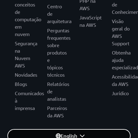
PHP na
conceitos
de
Centro
AWS
de
Conhecimen
de
JavaScript
computação
arquitetura
Visão
na AWS
em
geral do
Perguntas
nuvem
AWS
frequentes
Segurança
Support
sobre
na
produtos
Obtenha
Nuvem
e
ajuda
AWS
tópicos
especializa
Novidades
técnicos
Acessibilida
Blogs
Relatórios
da AWS
de
Comunicados
Jurídico
analistas
à
imprensa
Parceiros
da AWS
English