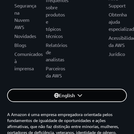
frequentes
Segurança
Support
sobre
na
produtos
Obtenha
Nuvem
e
ajuda
AWS
tópicos
especializa
Novidades
técnicos
Acessibilida
Blogs
Relatórios
da AWS
de
Comunicados
Jurídico
analistas
à
imprensa
Parceiros
da AWS
English
A Amazon é uma empresa empregadora orientada pelos
fundamentos de igualdade de oportunidades e ações
afirmativas, que não faz distinção entre minorias, mulheres,
portadores de deficiência, veteranos, identidade de gênero,