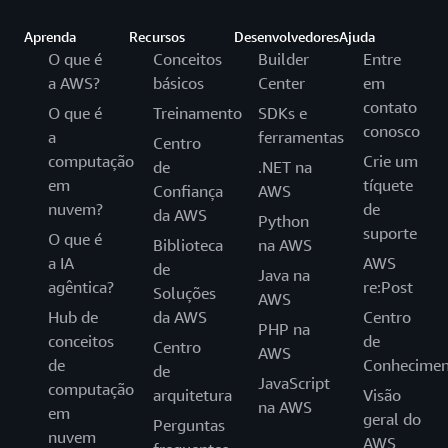
Aprenda
Recursos
Desenvolvedores
Ajuda
O que é
Conceitos
Builder
Entre
a AWS?
básicos
Center
em
contato
O que é
Treinamento
SDKs e
conosco
a
ferramentas
Centro
computação
Crie um
de
.NET na
em
tíquete
Confiança
AWS
nuvem?
de
da AWS
Python
suporte
O que é
Biblioteca
na AWS
a IA
AWS
de
Java na
agêntica?
re:Post
Soluções
AWS
Hub de
da AWS
Centro
PHP na
conceitos
de
Centro
AWS
de
Conhecimen
de
JavaScript
computação
arquitetura
Visão
na AWS
em
geral do
Perguntas
nuvem
AWS