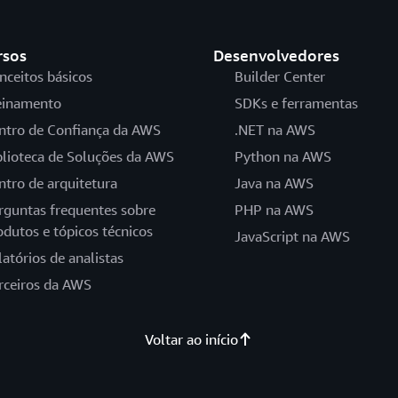
rsos
Desenvolvedores
nceitos básicos
Builder Center
einamento
SDKs e ferramentas
ntro de Confiança da AWS
.NET na AWS
blioteca de Soluções da AWS
Python na AWS
ntro de arquitetura
Java na AWS
rguntas frequentes sobre
PHP na AWS
odutos e tópicos técnicos
JavaScript na AWS
latórios de analistas
rceiros da AWS
Voltar ao início