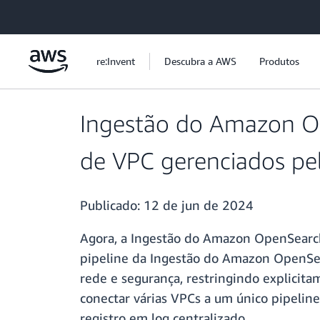
Pular para o conteúdo principal
re:Invent
Descubra a AWS
Produtos
Ingestão do Amazon Op
de VPC gerenciados pel
Publicado:
12 de jun de 2024
Agora, a Ingestão do Amazon OpenSearch
pipeline da Ingestão do Amazon OpenSea
rede e segurança, restringindo explicit
conectar várias VPCs a um único pipeli
registro em log centralizado.