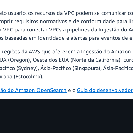
elo usuário, os recursos da VPC podem se comunicar 
prir requisitos normativos e de conformidade para lim
n VPC para conectar VPCs a pipelines da Ingestão do 
as baseadas em identidade e alertas para eventos de e
15 regiões da AWS que oferecem a Ingestão do Amazon 
UA (Oregon), Oeste dos EUA (Norte da Califórnia), Euro
Pacífico (Sydney), Ásia-Pacífico (Singapura), Ásia-Pacífi
uropa (Estocolmo).
tão do Amazon OpenSearch
e o
Guia do desenvolvedo