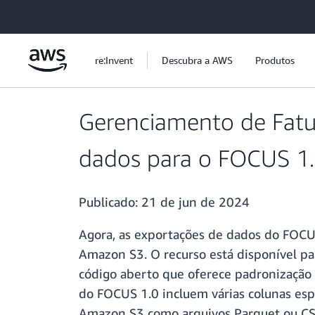
Pular para o conteúdo principal
re:Invent
Descubra a AWS
Produtos
Gerenciamento de Fatu
dados para o FOCUS 1.0
Publicado:
21 de jun de 2024
Agora, as exportações de dados do FOCU
Amazon S3. O recurso está disponível p
código aberto que oferece padronização 
do FOCUS 1.0 incluem várias colunas espe
Amazon S3 como arquivos Parquet ou CS