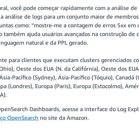
al, você pode começar rapidamente com a análise de r
re a análise de logs para um conjunto maior de membr
guntas como: “mostre-me a contagem de erros 5xx em 
so também ajuda usuários avançados na construção de 
linguagem natural e da PPL gerado.
ente para clientes que executam clusters gerenciados 
(Ohio), Oeste dos EUA (N. da Califórnia), Oeste dos EUA
, Ásia-Pacífico (Sydney), Ásia-Pacífico (Tóquio), Canadá 
ropa (Londres), Europa (Paris), Europa (Estocolmo), Amé
A).
 OpenSearch Dashboards, acesse a interface do Log Expl
iço OpenSearch
no site da Amazon.