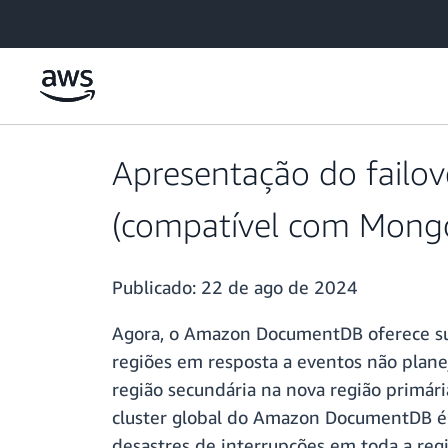
Pular para o conteúdo principal
Apresentação do failo
(compatível com Mong
Publicado:
22 de ago de 2024
Agora, o Amazon DocumentDB oferece su
regiões em resposta a eventos não plane
região secundária na nova região primár
cluster global do Amazon DocumentDB é 
desastres de interrupções em toda a regiã