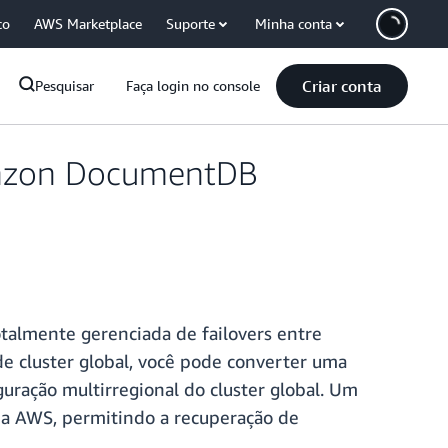
co
AWS Marketplace
Suporte
Minha conta
Criar conta
Pesquisar
Faça login no console
Amazon DocumentDB
otalmente gerenciada de failovers entre
de cluster global, você pode converter uma
ração multirregional do cluster global. Um
da AWS, permitindo a recuperação de