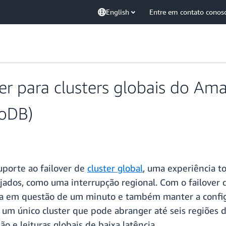
English
Entre em contato conos
ver para clusters globais do 
oDB)
porte ao failover de
cluster global
, uma experiência t
jados, como uma interrupção regional. Com o failover 
ia em questão de um minuto e também manter a configu
um único cluster que pode abranger até seis regiões 
o e leituras globais de baixa latência.