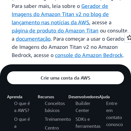
Para saber mais, leia sobre o
Gerador de
Imagens do Amazon Titan v2 no blog de
lançamento nas notícias da AWS
, acesse a
página de produto do Amazon Titan
ou consulte
a
documentação
. Para começar a usar o Gerador
de Imagens do Amazon Titan v2 no Amazon
Bedrock, acesse o
console do Amazon Bedrock
.
Crie uma conta da AWS
Aprenda
Recursos
Desenvolvedores
Ajuda
O que é
Conceitos
Builder
Entre
a AWS?
básicos
Center
em
contato
O que é
Treinamento
SDKs e
conosco
a
ferramentas
Centro