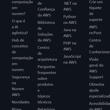
computação
Crie um
de
.NET na
em
tíquete
Confiança
AWS
nuvem?
de
da AWS
Python
suporte
O que é
Biblioteca
na AWS
a IA
AWS
de
Java na
agêntica?
re:Post
Soluções
AWS
Hub de
da AWS
Centro
PHP na
conceitos
de
Centro
AWS
de
Conhecimen
de
JavaScript
computação
arquitetura
Visão
na AWS
em
geral do
Perguntas
nuvem
AWS
frequentes
Segurança
Support
sobre
na
produtos
Obtenha
Nuvem
e
ajuda
AWS
tópicos
especializa
Novidades
técnicos
Acessibilida
Blogs
Relatórios
da AWS