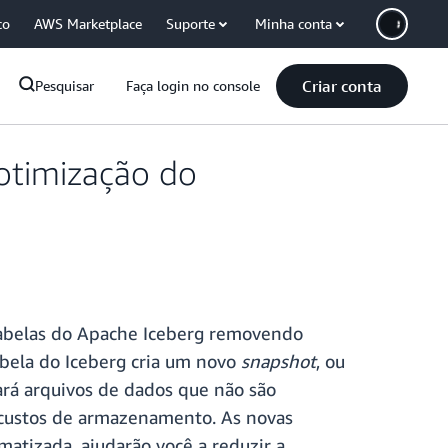
co
AWS Marketplace
Suporte
Minha conta
Criar conta
Pesquisar
Faça login no console
otimização do
abelas do Apache Iceberg removendo
bela do Iceberg cria um novo
snapshot
, ou
iará arquivos de dados que não são
 custos de armazenamento. As novas
atizada, ajudarão você a reduzir a