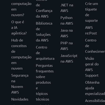
computação
Crie um
de
.NET na
em
tíquete
Confiança
AWS
nuvem?
de
da AWS
Python
suporte
O que é
Biblioteca
na AWS
a IA
AWS
de
Java na
agêntica?
re:Post
Soluções
AWS
Hub de
da AWS
Centro
PHP na
conceitos
de
Centro
AWS
de
Conhecimen
de
JavaScript
computação
arquitetura
Visão
na AWS
em
geral do
Perguntas
nuvem
AWS
frequentes
Segurança
Support
sobre
na
produtos
Obtenha
Nuvem
e
ajuda
AWS
tópicos
especializa
Novidades
técnicos
Acessibilida