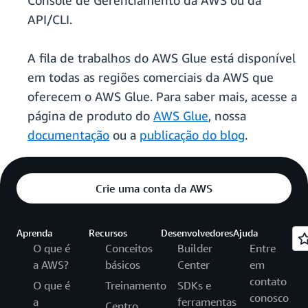
Console de Gerenciamento da AWS ou da
API/CLI.
A fila de trabalhos do AWS Glue está disponível
em todas as regiões comerciais da AWS que
oferecem o AWS Glue. Para saber mais, acesse a
página de produto do
AWS Glue
, nossa
documentação
ou a
publicação do blog
.
Crie uma conta da AWS
Aprenda
Recursos
Desenvolvedores
Ajuda
O que é
Conceitos
Builder
Entre
a AWS?
básicos
Center
em
contato
O que é
Treinamento
SDKs e
conosco
a
ferramentas
Centro