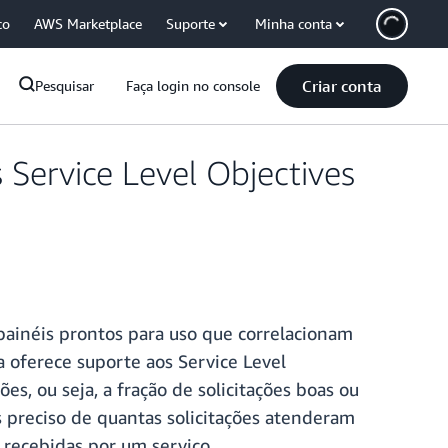
co
AWS Marketplace
Suporte
Minha conta
Criar conta
Pesquisar
Faça login no console
 Service Level Objectives
ainéis prontos para uso que correlacionam
a oferece suporte aos Service Level
s, ou seja, a fração de solicitações boas ou
s preciso de quantas solicitações atenderam
s recebidas por um serviço.