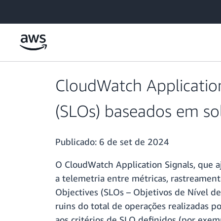
Pular para o conteúdo principal
CloudWatch Application 
(SLOs) baseados em sol
Publicado:
6 de set de 2024
O CloudWatch Application Signals, que a
a telemetria entre métricas, rastreament
Objectives (SLOs – Objetivos de Nível de 
ruins do total de operações realizadas p
aos critérios de SLO definidos (por exemp