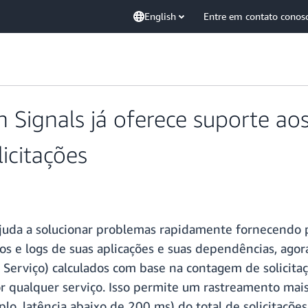
English
Entre em contato conos
Signals já oferece suporte aos
icitações
juda a solucionar problemas rapidamente fornecendo p
os e logs de suas aplicações e suas dependências, agor
Serviço) calculados com base na contagem de solicitaçõe
or qualquer serviço. Isso permite um rastreamento mai
lo, latência abaixo de 200 ms) do total de solicitaçõe