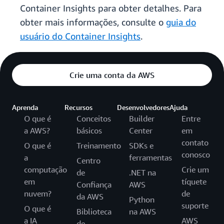
Container Insights para obter detalhes. Para
obter mais informações, consulte o
guia do
usuário do Container Insights
.
Crie uma conta da AWS
Aprenda
Recursos
Desenvolvedores
Ajuda
O que é
Conceitos
Builder
Entre
a AWS?
básicos
Center
em
contato
O que é
Treinamento
SDKs e
conosco
a
ferramentas
Centro
computação
Crie um
de
.NET na
em
tíquete
Confiança
AWS
nuvem?
de
da AWS
Python
suporte
O que é
Biblioteca
na AWS
a IA
AWS
de