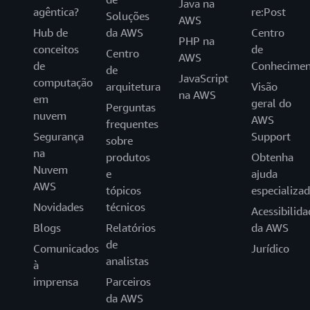
Java na
agêntica?
re:Post
Soluções
AWS
Hub de
da AWS
Centro
PHP na
conceitos
de
Centro
AWS
de
Conhecimen
de
JavaScript
computação
arquitetura
Visão
na AWS
em
geral do
Perguntas
nuvem
AWS
frequentes
Segurança
Support
sobre
na
produtos
Obtenha
Nuvem
e
ajuda
AWS
tópicos
especializa
Novidades
técnicos
Acessibilida
Blogs
Relatórios
da AWS
de
Comunicados
Jurídico
analistas
à
imprensa
Parceiros
da AWS