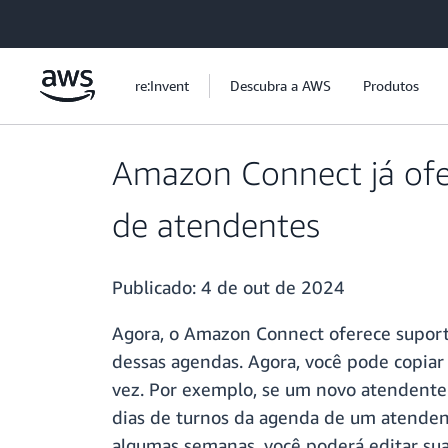
Pular para o conteúdo principal
re:Invent
Descubra a AWS
Produtos
Amazon Connect já ofer
de atendentes
Publicado:
4 de out de 2024
Agora, o Amazon Connect oferece suport
dessas agendas. Agora, você pode copiar
vez. Por exemplo, se um novo atendent
dias de turnos da agenda de um atendent
algumas semanas, você poderá editar sua