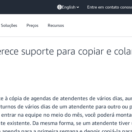
English
Entre em contato conos
Soluções
Preços
Recursos
ece suporte para copiar e cola
e à cópia de agendas de atendentes de vários dias, a
 turnos de vários dias de um atendente para outro ou 
e entrar na equipe no meio do mês, você poderá mont
e existente. Da mesma forma, se um atendente tiver u
 agenda para a primeira semana e depois copiá-la para