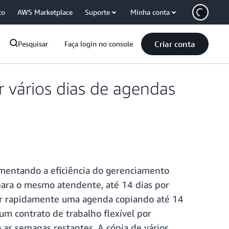
co
AWS Marketplace
Suporte
Minha conta
Criar conta
Pesquisar
Faça login no console
r vários dias de agendas
umentando a eficiência do gerenciamento
para o mesmo atendente, até 14 dias por
ar rapidamente uma agenda copiando até 14
m contrato de trabalho flexível por
 as semanas restantes. A cópia de vários