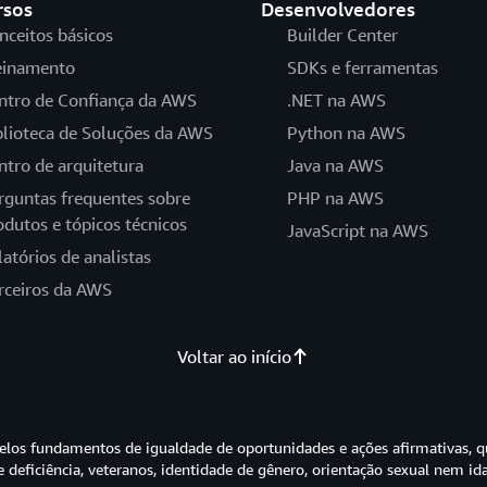
rsos
Desenvolvedores
nceitos básicos
Builder Center
einamento
SDKs e ferramentas
ntro de Confiança da AWS
.NET na AWS
blioteca de Soluções da AWS
Python na AWS
ntro de arquitetura
Java na AWS
rguntas frequentes sobre
PHP na AWS
odutos e tópicos técnicos
JavaScript na AWS
latórios de analistas
rceiros da AWS
Voltar ao início
os fundamentos de igualdade de oportunidades e ações afirmativas, q
e deficiência, veteranos, identidade de gênero, orientação sexual nem id