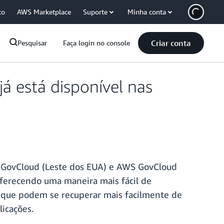
co
AWS Marketplace
Suporte
Minha conta
Criar conta
Pesquisar
Faça login no console
 está disponível nas
 GovCloud (Leste dos EUA) e AWS GovCloud
oferecendo uma maneira mais fácil de
s que podem se recuperar mais facilmente de
icações.