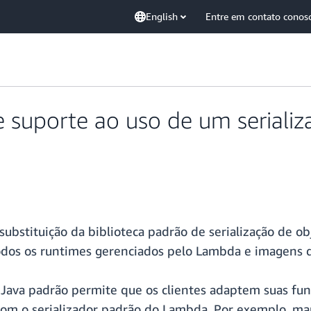
English
Entre em contato conos
 suporte ao uso de um serializ
bstituição da biblioteca padrão de serialização de obj
todos os runtimes gerenciados pelo Lambda e imagens d
or Java padrão permite que os clientes adaptem suas f
com o serializador padrão do Lambda. Por exemplo, m