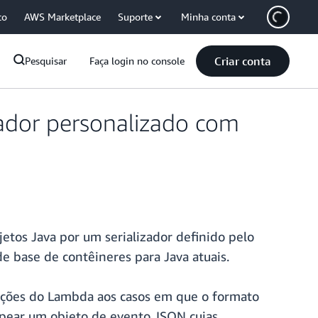
co
AWS Marketplace
Suporte
Minha conta
Criar conta
Pesquisar
Faça login no console
ador personalizado com
etos Java por um serializador definido pelo
e base de contêineres para Java atuais.
unções do Lambda aos casos em que o formato
apear um objeto de evento JSON cujas