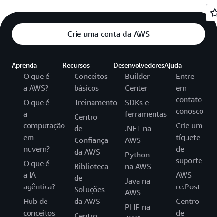
Crie uma conta da AWS
Aprenda
Recursos
Desenvolvedores
Ajuda
O que é
Conceitos
Builder
Entre
a AWS?
básicos
Center
em
contato
O que é
Treinamento
SDKs e
conosco
a
ferramentas
Centro
computação
Crie um
de
.NET na
em
tíquete
Confiança
AWS
nuvem?
de
da AWS
Python
suporte
O que é
Biblioteca
na AWS
a IA
AWS
de
Java na
agêntica?
re:Post
Soluções
AWS
Hub de
da AWS
Centro
PHP na
conceitos
de
Centro