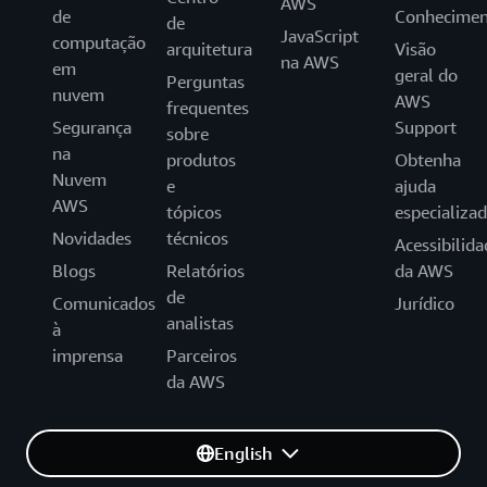
AWS
de
Conhecimen
de
JavaScript
computação
arquitetura
Visão
na AWS
em
geral do
Perguntas
nuvem
AWS
frequentes
Segurança
Support
sobre
na
produtos
Obtenha
Nuvem
e
ajuda
AWS
tópicos
especializa
Novidades
técnicos
Acessibilida
Blogs
Relatórios
da AWS
de
Comunicados
Jurídico
analistas
à
imprensa
Parceiros
da AWS
English