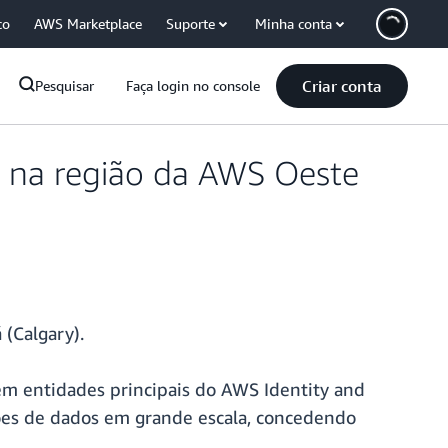
co
AWS Marketplace
Suporte
Minha conta
Criar conta
Pesquisar
Faça login no console
l na região da AWS Oeste
(Calgary).
em entidades principais do AWS Identity and
sões de dados em grande escala, concedendo