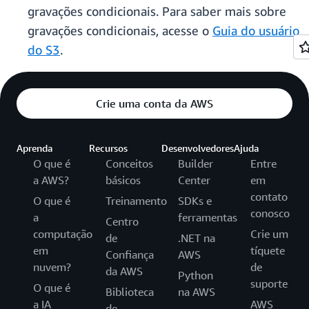
gravações condicionais. Para saber mais sobre
gravações condicionais, acesse o
Guia do usuário
do S3
.
Crie uma conta da AWS
Aprenda
Recursos
Desenvolvedores
Ajuda
O que é
Conceitos
Builder
Entre
a AWS?
básicos
Center
em
contato
O que é
Treinamento
SDKs e
conosco
a
ferramentas
Centro
computação
Crie um
de
.NET na
em
tíquete
Confiança
AWS
nuvem?
de
da AWS
Python
suporte
O que é
Biblioteca
na AWS
a IA
AWS
de