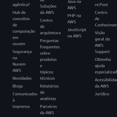
Java na
agêntica?
re:Post
Soluções
AWS
Hub de
da AWS
Centro
PHP na
conceitos
de
Centro
AWS
de
Conhecimen
de
JavaScript
computação
arquitetura
Visão
na AWS
em
geral do
Perguntas
nuvem
AWS
frequentes
Segurança
Support
sobre
na
produtos
Obtenha
Nuvem
e
ajuda
AWS
tópicos
especializa
Novidades
técnicos
Acessibilida
Blogs
Relatórios
da AWS
de
Comunicados
Jurídico
analistas
à
imprensa
Parceiros
da AWS