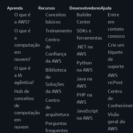
Aprenda
Recursos
Desenvolvedores
Ajuda
O que é
Conceitos
Builder
Entre
a AWS?
básicos
Center
em
contato
O que é
Treinamento
SDKs e
conosco
a
ferramentas
Centro
computação
Crie um
de
.NET na
em
tíquete
Confiança
AWS
nuvem?
de
da AWS
Python
suporte
O que é
Biblioteca
na AWS
a IA
AWS
de
Java na
agêntica?
re:Post
Soluções
AWS
Hub de
da AWS
Centro
PHP na
conceitos
de
Centro
AWS
de
Conhecimen
de
JavaScript
computação
arquitetura
Visão
na AWS
em
geral do
Perguntas
nuvem
AWS
frequentes