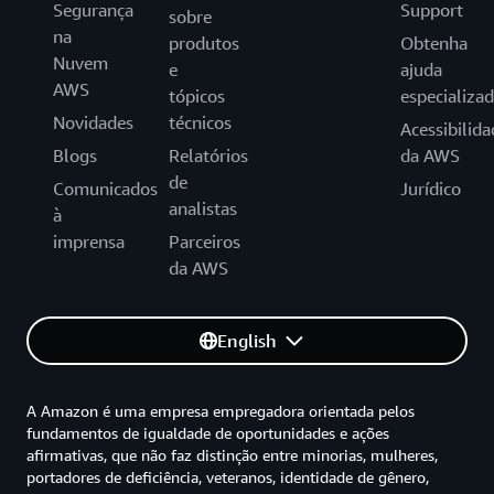
Segurança
Support
sobre
na
produtos
Obtenha
Nuvem
e
ajuda
AWS
tópicos
especializa
Novidades
técnicos
Acessibilida
Blogs
Relatórios
da AWS
de
Comunicados
Jurídico
analistas
à
imprensa
Parceiros
da AWS
English
A Amazon é uma empresa empregadora orientada pelos
fundamentos de igualdade de oportunidades e ações
afirmativas, que não faz distinção entre minorias, mulheres,
portadores de deficiência, veteranos, identidade de gênero,