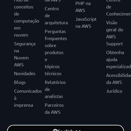
PHP na
conceitos
de
Centro
AWS
de
Conhecimen
de
JavaScript
computação
arquitetura
Visão
na AWS
em
geral do
Perguntas
nuvem
AWS
frequentes
Segurança
Support
sobre
na
produtos
Obtenha
Nuvem
e
ajuda
AWS
tópicos
especializa
Novidades
técnicos
Acessibilida
Blogs
Relatórios
da AWS
de
Comunicados
Jurídico
analistas
à
imprensa
Parceiros
da AWS