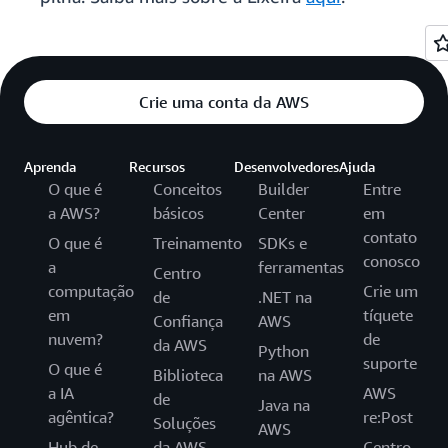
Crie uma conta da AWS
Aprenda
Recursos
Desenvolvedores
Ajuda
O que é
Conceitos
Builder
Entre
a AWS?
básicos
Center
em
contato
O que é
Treinamento
SDKs e
conosco
a
ferramentas
Centro
computação
Crie um
de
.NET na
em
tíquete
Confiança
AWS
nuvem?
de
da AWS
Python
suporte
O que é
Biblioteca
na AWS
a IA
AWS
de
Java na
agêntica?
re:Post
Soluções
AWS
Hub de
da AWS
Centro