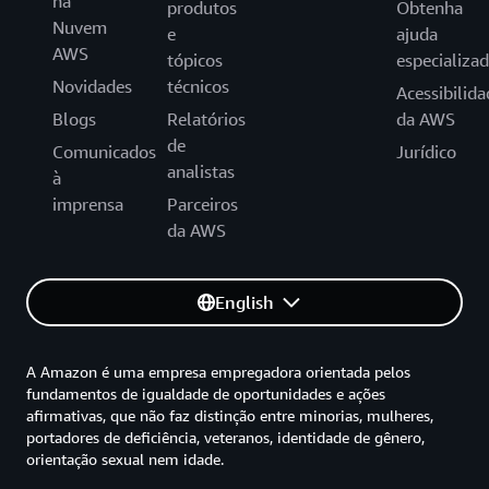
na
produtos
Obtenha
Nuvem
e
ajuda
AWS
tópicos
especializa
Novidades
técnicos
Acessibilida
Blogs
Relatórios
da AWS
de
Comunicados
Jurídico
analistas
à
imprensa
Parceiros
da AWS
English
A Amazon é uma empresa empregadora orientada pelos
fundamentos de igualdade de oportunidades e ações
afirmativas, que não faz distinção entre minorias, mulheres,
portadores de deficiência, veteranos, identidade de gênero,
orientação sexual nem idade.