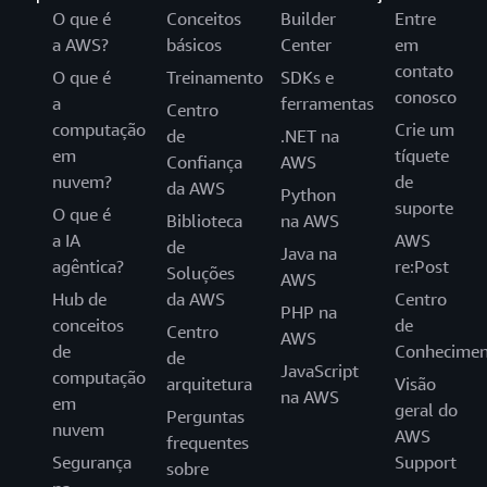
O que é
Conceitos
Builder
Entre
a AWS?
básicos
Center
em
contato
O que é
Treinamento
SDKs e
conosco
a
ferramentas
Centro
computação
Crie um
de
.NET na
em
tíquete
Confiança
AWS
nuvem?
de
da AWS
Python
suporte
O que é
Biblioteca
na AWS
a IA
AWS
de
Java na
agêntica?
re:Post
Soluções
AWS
Hub de
da AWS
Centro
PHP na
conceitos
de
Centro
AWS
de
Conhecimen
de
JavaScript
computação
arquitetura
Visão
na AWS
em
geral do
Perguntas
nuvem
AWS
frequentes
Segurança
Support
sobre