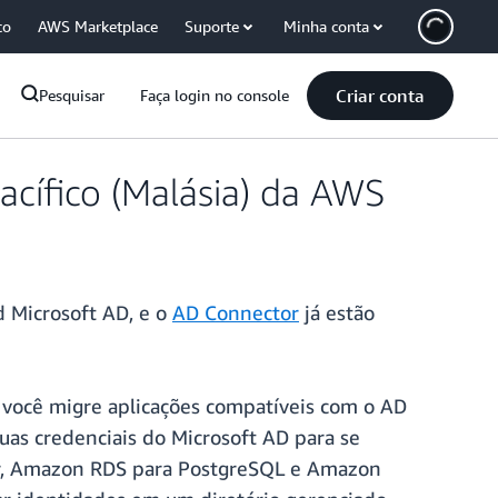
co
AWS Marketplace
Suporte
Minha conta
Criar conta
Pesquisar
Faça login no console
acífico (Malásia) da AWS
Microsoft AD, e o
AD Connector
já estão
 você migre aplicações compatíveis com o AD
as credenciais do Microsoft AD para se
er, Amazon RDS para PostgreSQL e Amazon