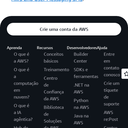
Crie uma conta da AWS
Aprenda
Recursos
Desenvolvedores
Ajuda
O que é
Conceitos
Builder
Entre
a AWS?
básicos
Center
em
contato
O que é
Treinamento
SDKs e
conosco
a
ferramentas
Centro
computação
Crie um
de
.NET na
em
tíquete
Confiança
AWS
nuvem?
de
da AWS
Python
suporte
O que é
Biblioteca
na AWS
a IA
AWS
de
Java na
agêntica?
re:Post
Soluções
AWS
Hub de
da AWS
Centro