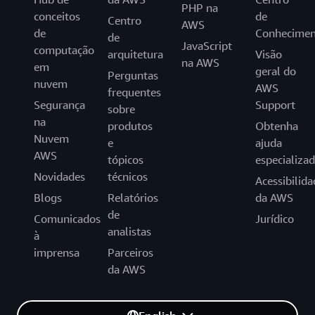
PHP na
conceitos
de
Centro
AWS
de
Conhecimen
de
JavaScript
computação
arquitetura
Visão
na AWS
em
geral do
Perguntas
nuvem
AWS
frequentes
Segurança
Support
sobre
na
produtos
Obtenha
Nuvem
e
ajuda
AWS
tópicos
especializa
Novidades
técnicos
Acessibilida
Blogs
Relatórios
da AWS
de
Comunicados
Jurídico
analistas
à
imprensa
Parceiros
da AWS