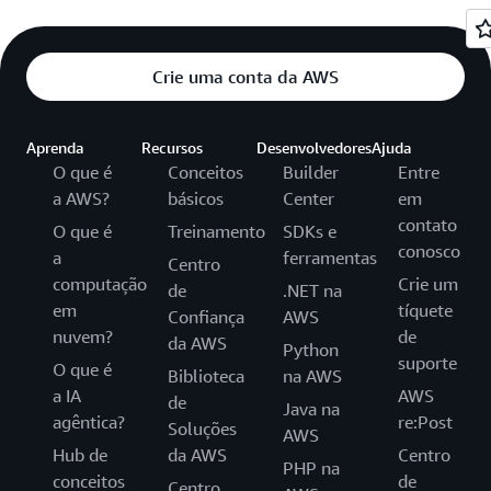
Crie uma conta da AWS
Aprenda
Recursos
Desenvolvedores
Ajuda
O que é
Conceitos
Builder
Entre
a AWS?
básicos
Center
em
contato
O que é
Treinamento
SDKs e
conosco
a
ferramentas
Centro
computação
Crie um
de
.NET na
em
tíquete
Confiança
AWS
nuvem?
de
da AWS
Python
suporte
O que é
Biblioteca
na AWS
a IA
AWS
de
Java na
agêntica?
re:Post
Soluções
AWS
Hub de
da AWS
Centro
PHP na
conceitos
de
Centro