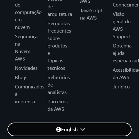
AWS
de
Conhecimen
de
JavaScript
computação
arquitetura
Visão
na AWS
em
geral do
Perguntas
nuvem
AWS
frequentes
Segurança
Support
sobre
na
produtos
Obtenha
Nuvem
e
ajuda
AWS
tópicos
especializa
Novidades
técnicos
Acessibilida
Blogs
Relatórios
da AWS
de
Comunicados
Jurídico
analistas
à
imprensa
Parceiros
da AWS
English