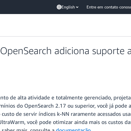
English
Entre em contato conos
 OpenSearch adiciona suporte
o de alta atividade e totalmente gerenciado, projeta
nios do OpenSearch 2.17 ou superior, você já pode ar
usto de servir índices k-NN raramente acessados usa
traWarm, você pode otimizar ainda mais os custos das
 saber mais, consulte a
documentação
.