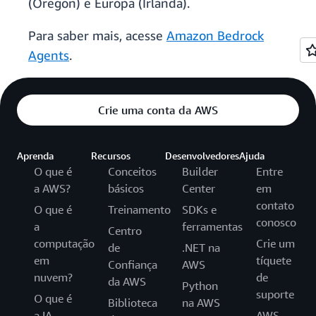
(Oregon) e Europa (Irlanda).
Para saber mais, acesse
Amazon Bedrock
Agents
.
Crie uma conta da AWS
Aprenda
Recursos
Desenvolvedores
Ajuda
O que é
Conceitos
Builder
Entre
a AWS?
básicos
Center
em
contato
O que é
Treinamento
SDKs e
conosco
a
ferramentas
Centro
computação
Crie um
de
.NET na
em
tíquete
Confiança
AWS
nuvem?
de
da AWS
Python
suporte
O que é
Biblioteca
na AWS
a IA
AWS