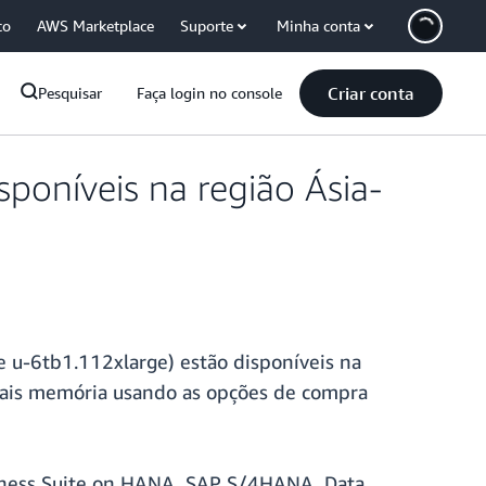
co
AWS Marketplace
Suporte
Minha conta
Criar conta
Pesquisar
Faça login no console
poníveis na região Ásia-
e u-6tb1.112xlarge) estão disponíveis na
m mais memória usando as opções de compra
siness Suite on HANA, SAP S/4HANA, Data