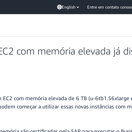
English
Entre em contato conos
C2 com memória elevada já dis
on EC2 com memória elevada de 6 TB (u-6tb1.56xlarge 
es podem começar a utilizar essas novas instâncias co
emória são certificadas pela SAP para executar o Bu