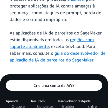
proteger aplicações de IA contra ameaças à
segurança, como ataques de prompt, perda de
dados e conteúdo impróprio.
As aplicações de IA de parceiros do SageMaker
estão disponíveis em todas as
regiões com
suporte atualmente
, exceto GovCloud. Para
saber mais, consulte o
guia do desenvolvedor de
aplicação de IA de parceiros do SageMaker
.
Crie uma conta da AWS
Aprenda
Recursos
Desenvolvedores
Ajuda
O que é
Conceitos
Builder
Entre