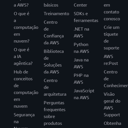
a AWS?
básicos
Center
em
contato
O que é
Treinamento
SDKs e
conosco
a
ferramentas
Centro
computação
Crie um
de
.NET na
em
tíquete
Confiança
AWS
nuvem?
de
da AWS
Python
suporte
O que é
Biblioteca
na AWS
a IA
AWS
de
Java na
agêntica?
re:Post
Soluções
AWS
Hub de
da AWS
Centro
PHP na
conceitos
de
Centro
AWS
de
Conhecimen
de
JavaScript
computação
arquitetura
Visão
na AWS
em
geral do
Perguntas
nuvem
AWS
frequentes
Segurança
Support
sobre
na
produtos
Obtenha