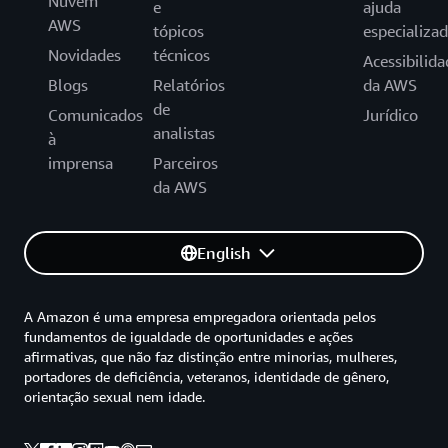
Nuvem
e
ajuda
AWS
tópicos
especializa
Novidades
técnicos
Acessibilida
Blogs
Relatórios
da AWS
de
Comunicados
Jurídico
analistas
à
imprensa
Parceiros
da AWS
English
A Amazon é uma empresa empregadora orientada pelos
fundamentos de igualdade de oportunidades e ações
afirmativas, que não faz distinção entre minorias, mulheres,
portadores de deficiência, veteranos, identidade de gênero,
orientação sexual nem idade.