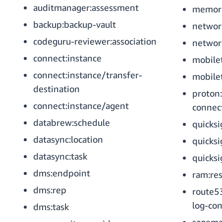
auditmanager:assessment
memory
backup:backup-vault
network
codeguru-reviewer:association
networ
connect:instance
mobile
connect:instance/transfer-
mobile
destination
proton
connect:instance/agent
connec
databrew:schedule
quicksi
datasync:location
quicksi
datasync:task
quicks
dms:endpoint
ram:re
dms:rep
route53
log-con
dms:task