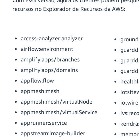
Com essa versão, agora os clientes podem pesquis
recursos no Explorador de Recursos da AWS:
access-analyzer:analyzer
grounds
airflow:environment
guarddu
amplify:apps/branches
guardd
amplify:apps/domains
guarddu
appflow:flow
healthl
appmesh:mesh
iotsite
appmesh:mesh/virtualNode
iotwire
appmesh:mesh/virtualService
ivs:rec
apprunner:service
kendra
appstream:image-builder
memory