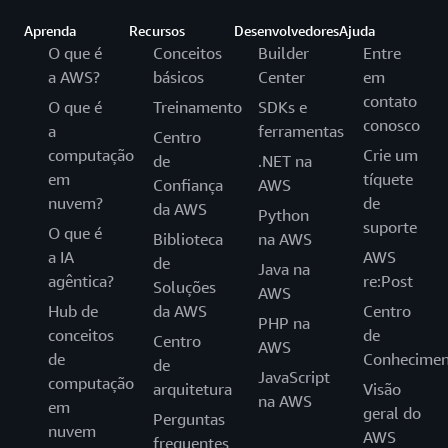
Aprenda
Recursos
Desenvolvedores
Ajuda
O que é
Conceitos
Builder
Entre
a AWS?
básicos
Center
em
contato
O que é
Treinamento
SDKs e
conosco
a
ferramentas
Centro
computação
Crie um
de
.NET na
em
tíquete
Confiança
AWS
nuvem?
de
da AWS
Python
suporte
O que é
Biblioteca
na AWS
a IA
AWS
de
Java na
agêntica?
re:Post
Soluções
AWS
Hub de
da AWS
Centro
PHP na
conceitos
de
Centro
AWS
de
Conhecimen
de
JavaScript
computação
arquitetura
Visão
na AWS
em
geral do
Perguntas
nuvem
AWS
frequentes