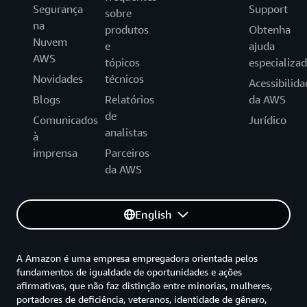
Segurança
Support
sobre
na
produtos
Obtenha
Nuvem
e
ajuda
AWS
tópicos
especializa
Novidades
técnicos
Acessibilida
Blogs
Relatórios
da AWS
de
Comunicados
Jurídico
analistas
à
imprensa
Parceiros
da AWS
English
A Amazon é uma empresa empregadora orientada pelos
fundamentos de igualdade de oportunidades e ações
afirmativas, que não faz distinção entre minorias, mulheres,
portadores de deficiência, veteranos, identidade de gênero,