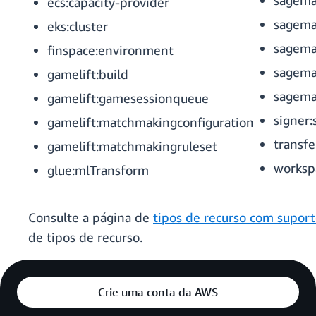
sagema
ecs:capacity-provider
sagema
eks:cluster
sagema
finspace:environment
sagema
gamelift:build
sagema
gamelift:gamesessionqueue
signer:
gamelift:matchmakingconfiguration
transf
gamelift:matchmakingruleset
worksp
glue:mlTransform
Consulte a página de
tipos de recurso com supor
de tipos de recurso.
Crie uma conta da AWS