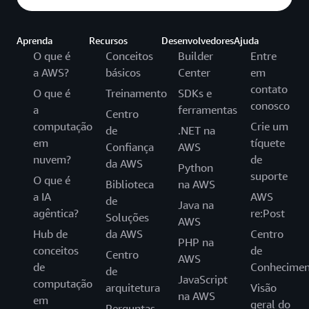
Aprenda
Recursos
Desenvolvedores
Ajuda
O que é
Conceitos
Builder
Entre
a AWS?
básicos
Center
em
contato
O que é
Treinamento
SDKs e
conosco
a
ferramentas
Centro
computação
Crie um
de
.NET na
em
tíquete
Confiança
AWS
nuvem?
de
da AWS
Python
suporte
O que é
Biblioteca
na AWS
a IA
AWS
de
Java na
agêntica?
re:Post
Soluções
AWS
Hub de
da AWS
Centro
PHP na
conceitos
de
Centro
AWS
de
Conhecimen
de
JavaScript
computação
arquitetura
Visão
na AWS
em
geral do
Perguntas