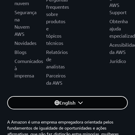
nuvem
AWS
frequentes
Segurança
Support
sobre
na
produtos
Obtenha
Nuvem
e
ajuda
AWS
tópicos
especializa
Novidades
técnicos
Acessibilida
Blogs
Relatórios
da AWS
de
Comunicados
Jurídico
analistas
à
imprensa
Parceiros
da AWS
English
A Amazon é uma empresa empregadora orientada pelos
fundamentos de igualdade de oportunidades e ações
afirmativas, que não faz distinção entre minorias, mulheres,