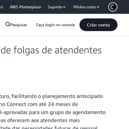
co
AWS Marketplace
Suporte
Minha conta
Criar conta
Pesquisar
Faça login no console
de folgas de atendentes
ro, facilitando o planejamento antecipado
 no Connect com até 24 meses de
 pré-aprovadas para um grupo de agendamento
dos oferecem aos atendentes mais
idade das necessidades futuras de pessoal