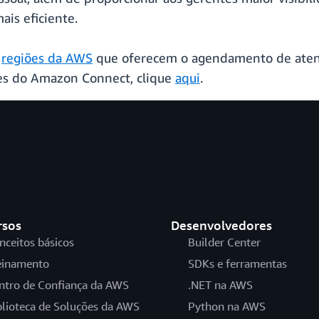
ais eficiente.
s
regiões da AWS
que oferecem o agendamento de aten
es do Amazon Connect, clique
aqui
.
rsos
Desenvolvedores
nceitos básicos
Builder Center
einamento
SDKs e ferramentas
ntro de Confiança da AWS
.NET na AWS
blioteca de Soluções da AWS
Python na AWS