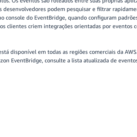
tos. Os eventos são roteados entre suas próprias aplica
os desenvolvedores podem pesquisar e filtrar rapidam
, no console do EventBridge, quando configuram padrõe
 clientes criem integrações orientadas por eventos c
está disponível em todas as regiões comerciais da AWS
zon EventBridge, consulte a lista atualizada de even