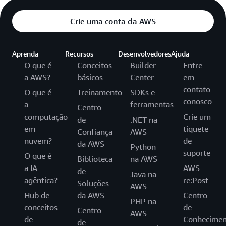
Crie uma conta da AWS
Aprenda
Recursos
Desenvolvedores
Ajuda
O que é
Conceitos
Builder
Entre
a AWS?
básicos
Center
em
contato
O que é
Treinamento
SDKs e
conosco
a
ferramentas
Centro
computação
Crie um
de
.NET na
em
tíquete
Confiança
AWS
nuvem?
de
da AWS
Python
suporte
O que é
Biblioteca
na AWS
a IA
AWS
de
Java na
agêntica?
re:Post
Soluções
AWS
Hub de
da AWS
Centro
PHP na
conceitos
de
Centro
AWS
de
Conhecimen
de