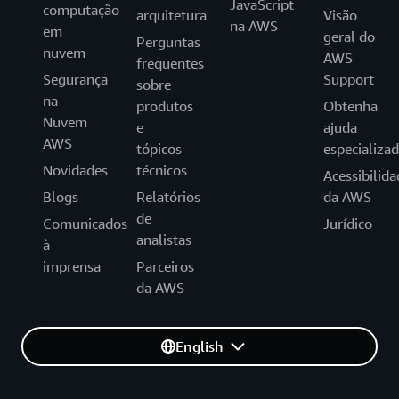
JavaScript
computação
arquitetura
Visão
na AWS
em
geral do
Perguntas
nuvem
AWS
frequentes
Segurança
Support
sobre
na
produtos
Obtenha
Nuvem
e
ajuda
AWS
tópicos
especializa
Novidades
técnicos
Acessibilida
Blogs
Relatórios
da AWS
de
Comunicados
Jurídico
analistas
à
imprensa
Parceiros
da AWS
English