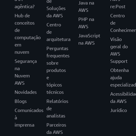
de
Java na
agêntica?
re:Post
Soluções
AWS
Hub de
da AWS
Centro
PHP na
conceitos
de
Centro
AWS
de
Conhecimen
de
JavaScript
computação
arquitetura
Visão
na AWS
em
geral do
Perguntas
nuvem
AWS
frequentes
Segurança
Support
sobre
na
produtos
Obtenha
Nuvem
e
ajuda
AWS
tópicos
especializa
Novidades
técnicos
Acessibilida
Blogs
Relatórios
da AWS
de
Comunicados
Jurídico
analistas
à
imprensa
Parceiros
da AWS