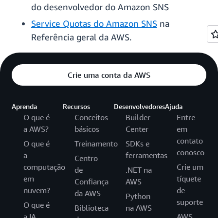
do desenvolvedor do Amazon SNS
Service Quotas do Amazon SNS
na
Referência geral da AWS.
Crie uma conta da AWS
Aprenda
Recursos
Desenvolvedores
Ajuda
O que é
Conceitos
Builder
Entre
a AWS?
básicos
Center
em
contato
O que é
Treinamento
SDKs e
conosco
a
ferramentas
Centro
computação
Crie um
de
.NET na
em
tíquete
Confiança
AWS
nuvem?
de
da AWS
Python
suporte
O que é
Biblioteca
na AWS
a IA
AWS