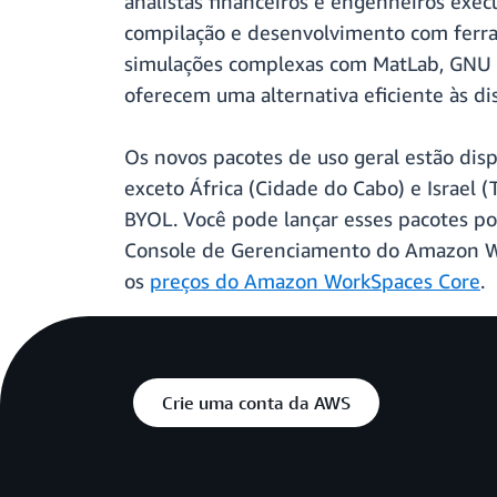
analistas financeiros e engenheiros exe
compilação e desenvolvimento com ferram
simulações complexas com MatLab, GNU O
oferecem uma alternativa eficiente às di
Os novos pacotes de uso geral estão di
exceto África (Cidade do Cabo) e Israel
BYOL. Você pode lançar esses pacotes po
Console de Gerenciamento do Amazon Wor
os
preços do Amazon WorkSpaces Core
.
Crie uma conta da AWS