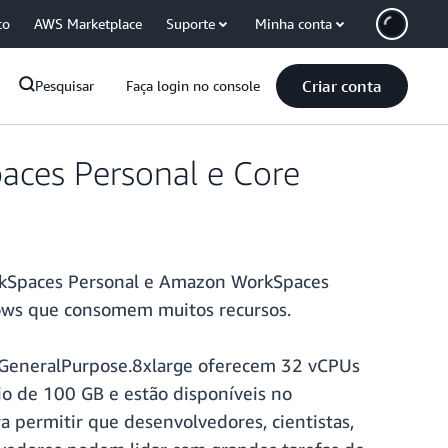
co
AWS Marketplace
Suporte
Minha conta
Criar conta
Pesquisar
Faça login no console
aces Personal e Core
rkSpaces Personal e Amazon WorkSpaces
dows que consomem muitos recursos.
 GeneralPurpose.8xlarge oferecem 32 vCPUs
o de 100 GB e estão disponíveis no
 permitir que desenvolvedores, cientistas,