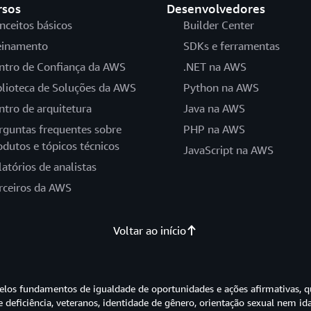
rsos
Desenvolvedores
nceitos básicos
Builder Center
einamento
SDKs e ferramentas
ntro de Confiança da AWS
.NET na AWS
blioteca de Soluções da AWS
Python na AWS
ntro de arquitetura
Java na AWS
rguntas frequentes sobre
PHP na AWS
odutos e tópicos técnicos
JavaScript na AWS
latórios de analistas
rceiros da AWS
Voltar ao início
os fundamentos de igualdade de oportunidades e ações afirmativas, q
e deficiência, veteranos, identidade de gênero, orientação sexual nem id