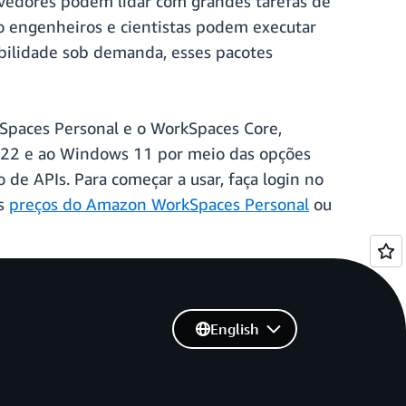
lvedores podem lidar com grandes tarefas de
o engenheiros e cientistas podem executar
bilidade sob demanda, esses pacotes
kSpaces Personal e o WorkSpaces Core,
 2022 e ao Windows 11 por meio das opções
e APIs. Para começar a usar, faça login no
os
preços do Amazon WorkSpaces Personal
ou
English