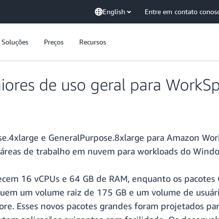
English
Entre em contato conos
Soluções
Preços
Recursos
ores de uso geral para WorkSp
se.4xlarge e GeneralPurpose.8xlarge para Amazon Wo
s áreas de trabalho em nuvem para workloads do Win
recem 16 vCPUs e 64 GB de RAM, enquanto os pacotes
uem um volume raiz de 175 GB e um volume de usuári
e. Esses novos pacotes grandes foram projetados para