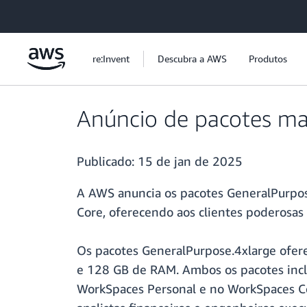
Pular para o conteúdo principal
re:Invent
Descubra a AWS
Produtos
Anúncio de pacotes mai
Publicado:
15 de jan de 2025
A AWS anuncia os pacotes GeneralPurpo
Core, oferecendo aos clientes poderosa
Os pacotes GeneralPurpose.4xlarge ofe
e 128 GB de RAM. Ambos os pacotes incl
WorkSpaces Personal e no WorkSpaces Cor