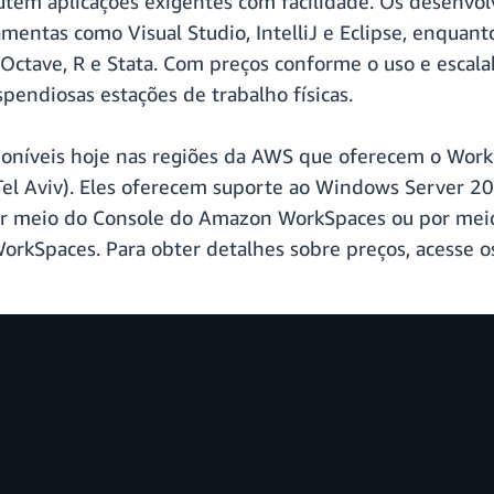
cutem aplicações exigentes com facilidade. Os desenvo
entas como Visual Studio, IntelliJ e Eclipse, enquant
ctave, R e Stata. Com preços conforme o uso e escala
spendiosas estações de trabalho físicas.
sponíveis hoje nas regiões da AWS que oferecem o Wor
 (Tel Aviv). Eles oferecem suporte ao Windows Server
r meio do Console do Amazon WorkSpaces ou por meio d
kSpaces. Para obter detalhes sobre preços, acesse 