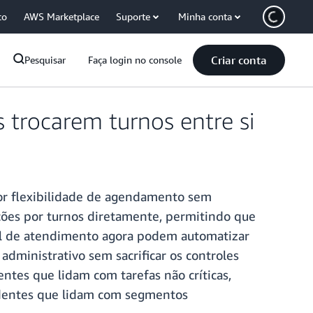
co
AWS Marketplace
Suporte
Minha conta
Criar conta
Pesquisar
Faça login no console
trocarem turnos entre si
or flexibilidade de agendamento sem
ções por turnos diretamente, permitindo que
ral de atendimento agora podem automatizar
dministrativo sem sacrificar os controles
tes que lidam com tarefas não críticas,
ndentes que lidam com segmentos