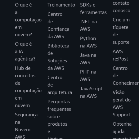
contato
O que é
Treinamento
SDKs e
conosco
a
ferramentas
Centro
computação
Crie um
de
.NET na
em
tíquete
Confiança
AWS
nuvem?
de
da AWS
Python
suporte
O que é
Biblioteca
na AWS
a IA
AWS
de
Java na
agêntica?
re:Post
Soluções
AWS
Hub de
da AWS
Centro
PHP na
conceitos
de
Centro
AWS
de
Conhecimen
de
JavaScript
computação
arquitetura
Visão
na AWS
em
geral do
Perguntas
nuvem
AWS
frequentes
Segurança
Support
sobre
na
produtos
Obtenha
Nuvem
e
ajuda
AWS
tópicos
especializa