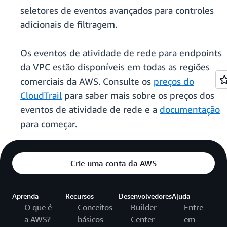
seletores de eventos avançados para controles
adicionais de filtragem.
Os eventos de atividade de rede para endpoints
da VPC estão disponíveis em todas as regiões
comerciais da AWS. Consulte os
preços do
CloudTrail
para saber mais sobre os preços dos
eventos de atividade de rede e a
documentação
para começar.
Crie uma conta da AWS
Aprenda
Recursos
Desenvolvedores
Ajuda
O que é
Conceitos
Builder
Entre
a AWS?
básicos
Center
em