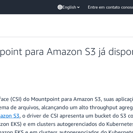
English
Entre em contato conos
point para Amazon S3 já dispo
face (CSI) do Mountpoint para Amazon S3, suas aplica
tema de arquivos, alcançando um alto throughput agre
azon S3
, o driver de CSI apresenta um bucket do S3 
on EKS) e em clusters autogerenciados do Kubernetes.
azon EKS e em clusters autogerenciados do Kubernet