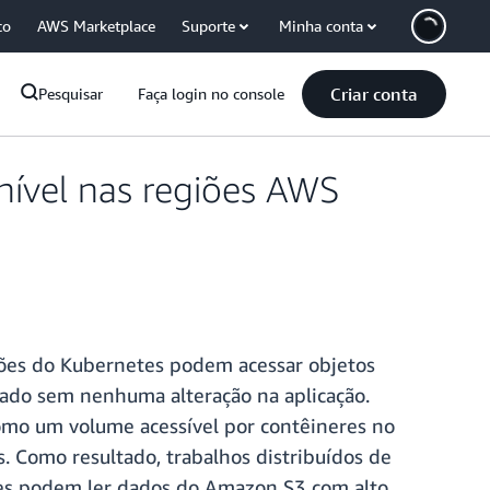
co
AWS Marketplace
Suporte
Minha conta
Criar conta
Pesquisar
Faça login no console
nível nas regiões AWS
ções do Kubernetes podem acessar objetos
gado sem nenhuma alteração na aplicação.
como um volume acessível por contêineres no
 Como resultado, trabalhos distribuídos de
es podem ler dados do Amazon S3 com alto