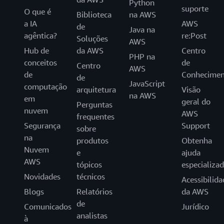
Python
suporte
O que é
Biblioteca
na AWS
a IA
AWS
de
Java na
agêntica?
re:Post
Soluções
AWS
Hub de
da AWS
Centro
PHP na
conceitos
de
Centro
AWS
de
Conhecimen
de
JavaScript
computação
arquitetura
Visão
na AWS
em
geral do
Perguntas
nuvem
AWS
frequentes
Segurança
Support
sobre
na
produtos
Obtenha
Nuvem
e
ajuda
AWS
tópicos
especializa
Novidades
técnicos
Acessibilida
Blogs
Relatórios
da AWS
de
Comunicados
Jurídico
analistas
à