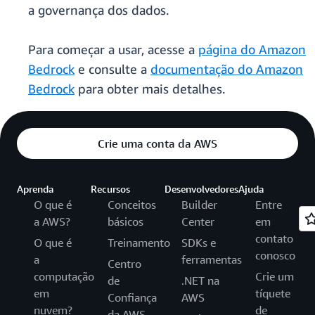
a governança dos dados.
Para começar a usar, acesse a
página do Amazon
Bedrock
e consulte a
documentação do Amazon
Bedrock
para obter mais detalhes.
Crie uma conta da AWS
Aprenda
Recursos
Desenvolvedores
Ajuda
O que é
Conceitos
Builder
Entre
a AWS?
básicos
Center
em
contato
O que é
Treinamento
SDKs e
conosco
a
ferramentas
Centro
computação
Crie um
de
.NET na
em
tíquete
Confiança
AWS
nuvem?
de
da AWS