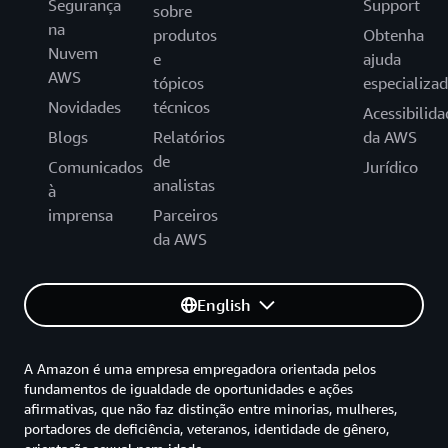
Segurança
Support
sobre
na
produtos
Obtenha
Nuvem
e
ajuda
AWS
tópicos
especializa
Novidades
técnicos
Acessibilida
Blogs
Relatórios
da AWS
de
Comunicados
Jurídico
analistas
à
imprensa
Parceiros
da AWS
English
A Amazon é uma empresa empregadora orientada pelos
fundamentos de igualdade de oportunidades e ações
afirmativas, que não faz distinção entre minorias, mulheres,
portadores de deficiência, veteranos, identidade de gênero,