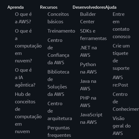
Aprenda
Recursos
Desenvolvedores
Ajuda
O que é
Conceitos
Builder
Entre
a AWS?
básicos
Center
em
contato
O que é
Treinamento
SDKs e
conosco
a
ferramentas
Centro
computação
Crie um
de
.NET na
em
tíquete
Confiança
AWS
nuvem?
de
da AWS
Python
suporte
O que é
Biblioteca
na AWS
a IA
AWS
de
Java na
agêntica?
re:Post
Soluções
AWS
Hub de
da AWS
Centro
PHP na
conceitos
de
Centro
AWS
de
Conhecimen
de
JavaScript
computação
arquitetura
Visão
na AWS
em
geral do
Perguntas
nuvem
AWS
frequentes