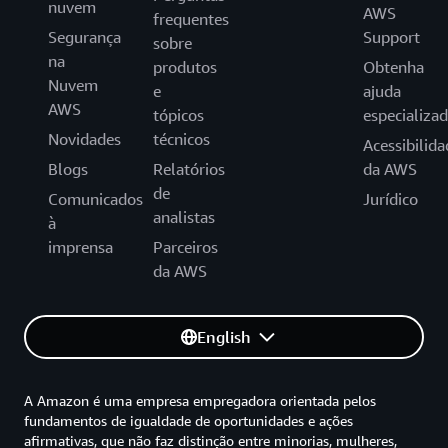
nuvem
AWS
frequentes
Segurança
Support
sobre
na
produtos
Obtenha
Nuvem
e
ajuda
AWS
tópicos
especializa
Novidades
técnicos
Acessibilida
Blogs
Relatórios
da AWS
de
Comunicados
Jurídico
analistas
à
imprensa
Parceiros
da AWS
English
A Amazon é uma empresa empregadora orientada pelos
fundamentos de igualdade de oportunidades e ações
afirmativas, que não faz distinção entre minorias, mulheres,