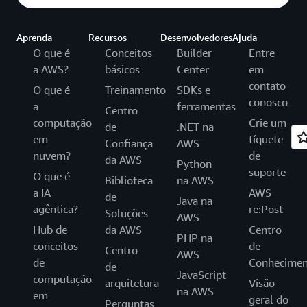
Aprenda
Recursos
Desenvolvedores
Ajuda
O que é
Conceitos
Builder
Entre
a AWS?
básicos
Center
em
contato
O que é
Treinamento
SDKs e
conosco
a
ferramentas
Centro
computação
Crie um
de
.NET na
em
tíquete
Confiança
AWS
nuvem?
de
da AWS
Python
suporte
O que é
Biblioteca
na AWS
a IA
AWS
de
Java na
agêntica?
re:Post
Soluções
AWS
Hub de
da AWS
Centro
PHP na
conceitos
de
Centro
AWS
de
Conhecimen
de
JavaScript
computação
arquitetura
Visão
na AWS
em
geral do
Perguntas