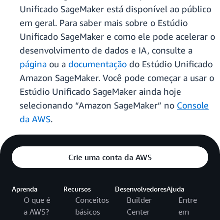
Unificado SageMaker está disponível ao público
em geral. Para saber mais sobre o Estúdio
Unificado SageMaker e como ele pode acelerar o
desenvolvimento de dados e IA, consulte a
página
ou a
documentação
do Estúdio Unificado
Amazon SageMaker. Você pode começar a usar o
Estúdio Unificado SageMaker ainda hoje
selecionando “Amazon SageMaker” no
Console
da AWS
.
Crie uma conta da AWS
Aprenda
Recursos
Desenvolvedores
Ajuda
O que é
Conceitos
Builder
Entre
a AWS?
básicos
Center
em