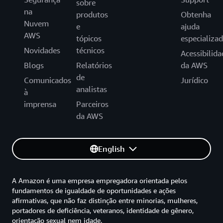
sobre
na
produtos
Obtenha
Nuvem
e
ajuda
AWS
tópicos
especializa
Novidades
técnicos
Acessibilida
Blogs
Relatórios
da AWS
de
Comunicados
Jurídico
analistas
à
imprensa
Parceiros
da AWS
English
A Amazon é uma empresa empregadora orientada pelos
fundamentos de igualdade de oportunidades e ações
afirmativas, que não faz distinção entre minorias, mulheres,
portadores de deficiência, veteranos, identidade de gênero,
orientação sexual nem idade.