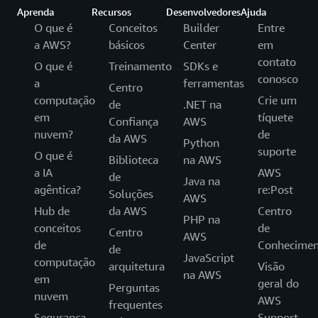
Aprenda
Recursos
Desenvolvedores
Ajuda
O que é
Conceitos
Builder
Entre
a AWS?
básicos
Center
em
contato
O que é
Treinamento
SDKs e
conosco
a
ferramentas
Centro
computação
Crie um
de
.NET na
em
tíquete
Confiança
AWS
nuvem?
de
da AWS
Python
suporte
O que é
Biblioteca
na AWS
a IA
AWS
de
Java na
agêntica?
re:Post
Soluções
AWS
Hub de
da AWS
Centro
PHP na
conceitos
de
Centro
AWS
de
Conhecimen
de
JavaScript
computação
arquitetura
Visão
na AWS
em
geral do
Perguntas
nuvem
AWS
frequentes
Segurança
Support