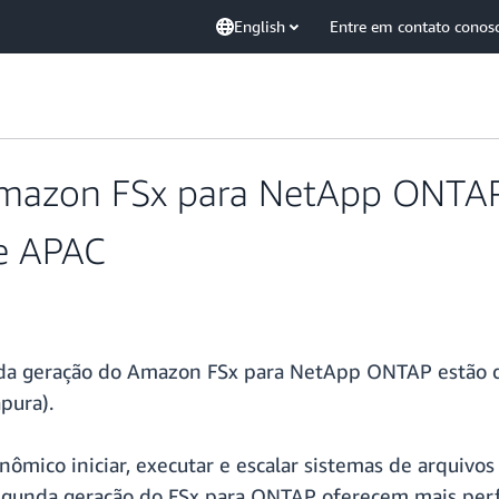
English
Entre em contato conos
azon FSx para NetApp ONTAP j
e APAC
nda geração do Amazon FSx para NetApp ONTAP estão d
pura).
nômico iniciar, executar e escalar sistemas de arquivos
egunda geração do FSx para ONTAP oferecem mais perfo