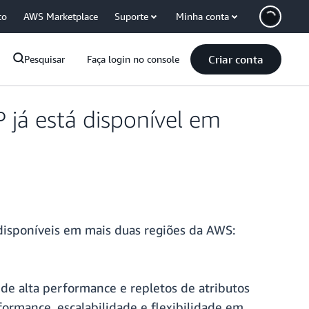
co
AWS Marketplace
Suporte
Minha conta
Criar conta
Pesquisar
Faça login no console
á está disponível em
isponíveis em mais duas regiões da AWS:
 de alta performance e repletos de atributos
rmance, escalabilidade e flexibilidade em