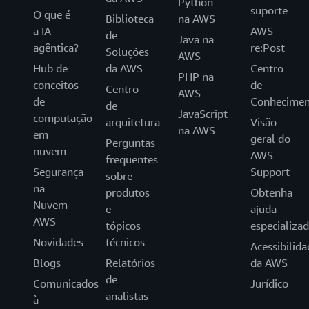
Python
suporte
O que é
Biblioteca
na AWS
a IA
AWS
de
Java na
agêntica?
re:Post
Soluções
AWS
Hub de
da AWS
Centro
PHP na
conceitos
de
Centro
AWS
de
Conhecimen
de
JavaScript
computação
arquitetura
Visão
na AWS
em
geral do
Perguntas
nuvem
AWS
frequentes
Segurança
Support
sobre
na
produtos
Obtenha
Nuvem
e
ajuda
AWS
tópicos
especializa
Novidades
técnicos
Acessibilida
Blogs
Relatórios
da AWS
de
Comunicados
Jurídico
analistas
à