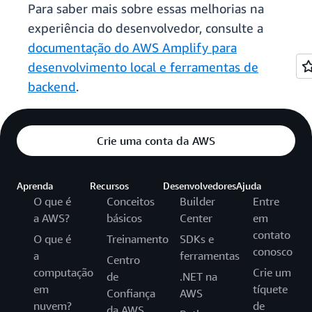
Para saber mais sobre essas melhorias na
experiência do desenvolvedor, consulte a
documentação do AWS Amplify para
desenvolvimento local e ferramentas de
backend
.
Crie uma conta da AWS
Aprenda
Recursos
Desenvolvedores
Ajuda
O que é
Conceitos
Builder
Entre
a AWS?
básicos
Center
em
contato
O que é
Treinamento
SDKs e
conosco
a
ferramentas
Centro
computação
Crie um
de
.NET na
em
tíquete
Confiança
AWS
nuvem?
de
da AWS